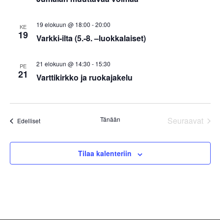
19 elokuun @ 18:00
-
20:00
KE
19
Varkki-ilta (5.-8. –luokkalaiset)
21 elokuun @ 14:30
-
15:30
PE
21
Varttikirkko ja ruokajakelu
Tapa
Tänään
Seuraavat
Tapahtumat
Edelliset
Tilaa kalenteriin