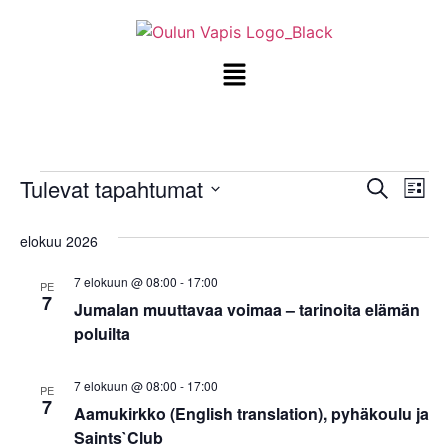
Tapa
Ta
Tulevat tapahtumat
Etsi
Lista
Valitse
Vi
Etsi
päivä.
elokuu 2026
Na
aja
7 elokuun @ 08:00
-
17:00
PE
Näky
7
Jumalan muuttavaa voimaa – tarinoita elämän
poluilta
navig
7 elokuun @ 08:00
-
17:00
PE
7
Aamukirkko (English translation), pyhäkoulu ja
Saints`Club