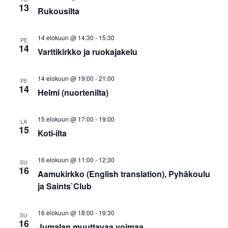
13
Rukousilta
14 elokuun @ 14:30
-
15:30
PE
14
Varttikirkko ja ruokajakelu
14 elokuun @ 19:00
-
21:00
PE
14
Helmi (nuortenilta)
15 elokuun @ 17:00
-
19:00
LA
15
Koti-ilta
16 elokuun @ 11:00
-
12:30
SU
16
Aamukirkko (English translation), Pyhäkoulu
ja Saints`Club
16 elokuun @ 18:00
-
19:30
SU
16
Jumalan muuttavaa voimaa