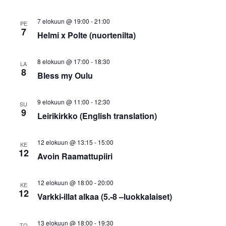
7 elokuun @ 19:00
-
21:00
PE
7
Helmi x Polte (nuortenilta)
8 elokuun @ 17:00
-
18:30
LA
8
Bless my Oulu
9 elokuun @ 11:00
-
12:30
SU
9
Leirikirkko (English translation)
12 elokuun @ 13:15
-
15:00
KE
12
Avoin Raamattupiiri
12 elokuun @ 18:00
-
20:00
KE
12
Varkki-illat alkaa (5.-8 –luokkalaiset)
13 elokuun @ 18:00
-
19:30
TO