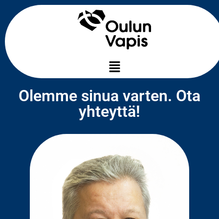
Olemme sinua varten. Ota
yhteyttä!