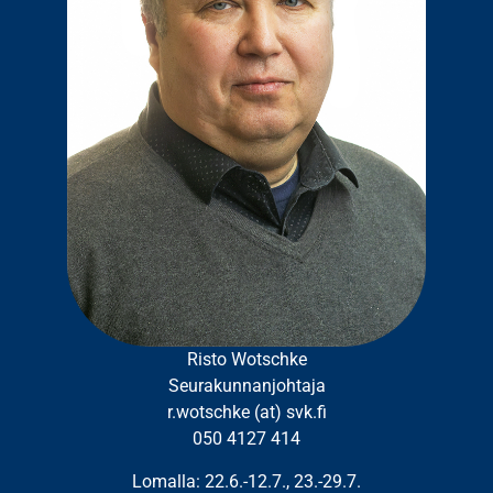
Risto Wotschke
Seurakunnanjohtaja
r.wotschke (at) svk.fi
050 4127 414
Lomalla: 22.6.-12.7., 23.-29.7.