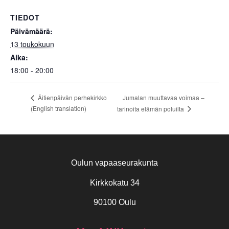
TIEDOT
Päivämäärä:
13 toukokuun
Aika:
18:00 - 20:00
Jumalan muuttavaa voimaa –
Äitienpäivän perhekirkko
(English translation)
tarinoita elämän poluilta
Oulun vapaaseurakunta
Kirkkokatu 34
90100 Oulu