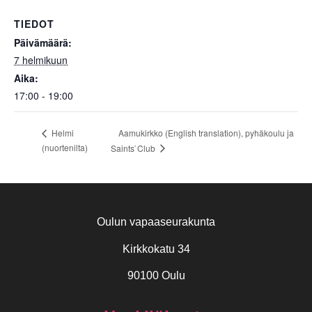
TIEDOT
Päivämäärä:
7 helmikuun
Aika:
17:00 - 19:00
Aamukirkko (English translation), pyhäkoulu ja
Helmi
(nuortenilta)
Saints`Club
Oulun vapaaseurakunta
Kirkkokatu 34
90100 Oulu