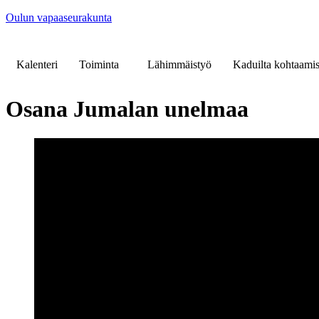
Oulun vapaaseurakunta
Kalenteri
Toiminta
Lähimmäistyö
Kaduilta kohtaamis
Osana Jumalan unelmaa