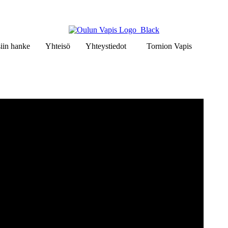
iin hanke
Yhteisö
Yhteystiedot
Tornion Vapis