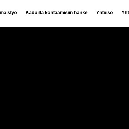
mäistyö
Kaduilta kohtaamisiin hanke
Yhteisö
Yht