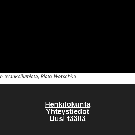
n evankeliumista, Risto Wotschke
Henkilökunta
Yhteystiedot
Uusi täällä